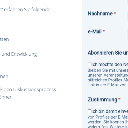
n“ erfahren Sie folgende
Nachname
*
e-Mail
*
itten
Abonnieren Sie u
g und Entwicklung
Ich möchte den Ne
Bleiben Sie mit unser
unseren Veranstaltu
nnen
hilfreichen Profiles-M
Link in der E-Mail vo
ok den Diskussionsprozess
können.
Zustimmung
*
Ich bin damit einv
von Profiles per E-Mai
werden. Sie können I
widerrufen. Weitere I