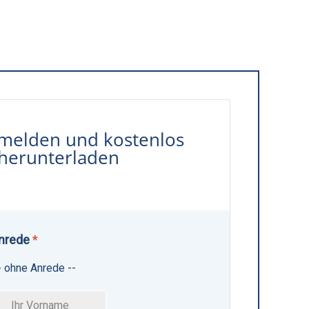
melden und kostenlos
herunterladen
Anrede
*
- ohne Anrede --