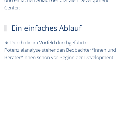
und einfachen Ablauf der digitalen Development
Center:
Ein einfaches Ablauf
🔹 Durch die im Vorfeld durchgeführte
Potenzialanalyse stehenden Beobachter*innen und
Berater*innen schon vor Beginn der Development
Center zahlreiche Informationen über die Talente in
Form eines multidimensionalen Profils zur Verfügung.
🔹 Die Verfügbarkeit aller Unterlagen und Ergebnisse
innerhalb einer Plattform ermöglicht den Beteiligten
einen zeit- und ortsunabhängigen Zugriff von mobilen
Endgeräten während des gesamten Auswahlprozesses,
unter Einhaltung der Datenschutzgrundverordnung.